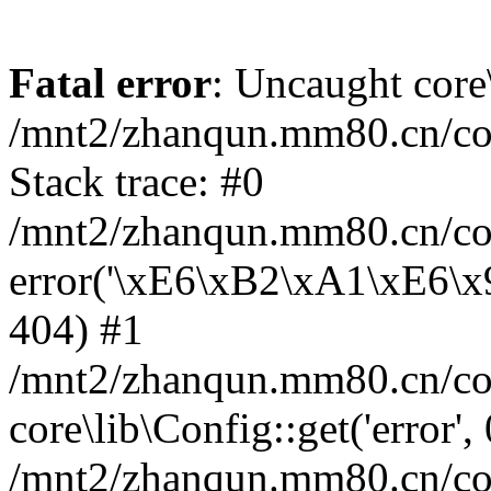
Fatal error
: Uncaught core
/mnt2/zhanqun.mm80.cn/co
Stack trace: #0
/mnt2/zhanqun.mm80.cn/cor
error('\xE6\xB2\xA1\xE6\
404) #1
/mnt2/zhanqun.mm80.cn/cor
core\lib\Config::get('error',
/mnt2/zhanqun.mm80.cn/co