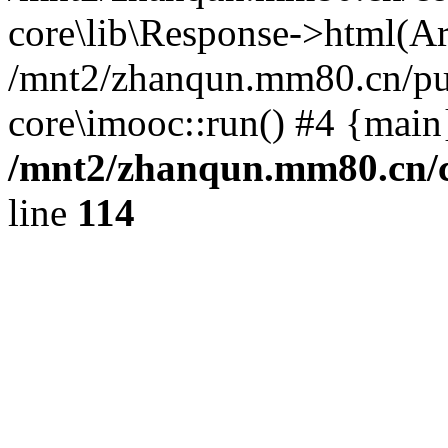
core\lib\Response->html(Arra
/mnt2/zhanqun.mm80.cn/pub
core\imooc::run() #4 {main
/mnt2/zhanqun.mm80.cn/
line
114