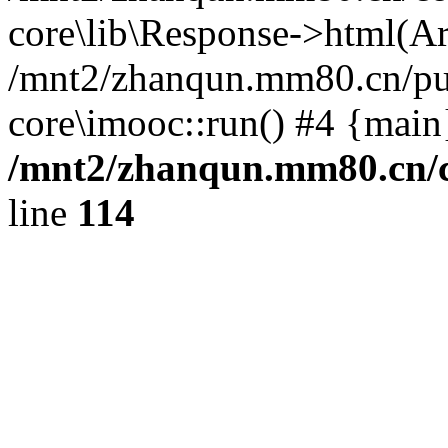
core\lib\Response->html(Arra
/mnt2/zhanqun.mm80.cn/pub
core\imooc::run() #4 {main
/mnt2/zhanqun.mm80.cn/
line
114