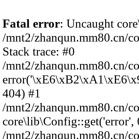
Fatal error
: Uncaught core
/mnt2/zhanqun.mm80.cn/co
Stack trace: #0
/mnt2/zhanqun.mm80.cn/cor
error('\xE6\xB2\xA1\xE6\
404) #1
/mnt2/zhanqun.mm80.cn/cor
core\lib\Config::get('error',
/mnt2/zhanqun.mm80.cn/co