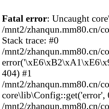
Fatal error
: Uncaught core
/mnt2/zhanqun.mm80.cn/co
Stack trace: #0
/mnt2/zhanqun.mm80.cn/cor
error('\xE6\xB2\xA1\xE6\
404) #1
/mnt2/zhanqun.mm80.cn/cor
core\lib\Config::get('error',
/mnt2/zhanqun.mm80.cn/co