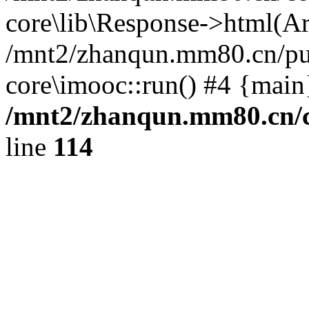
core\lib\Response->html(Arra
/mnt2/zhanqun.mm80.cn/pub
core\imooc::run() #4 {main
/mnt2/zhanqun.mm80.cn/
line
114