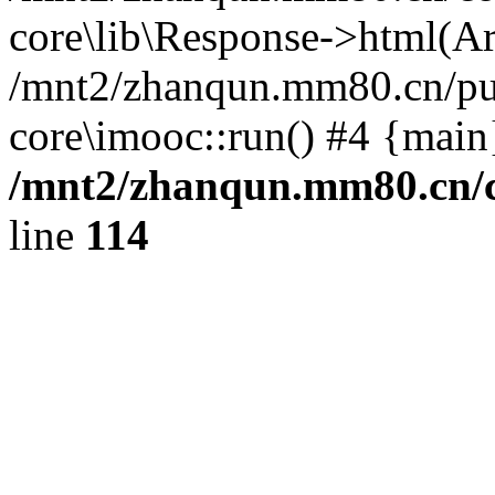
core\lib\Response->html(Arra
/mnt2/zhanqun.mm80.cn/pub
core\imooc::run() #4 {main
/mnt2/zhanqun.mm80.cn/
line
114