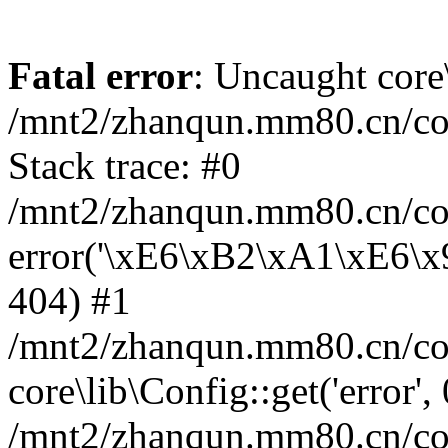
Fatal error
: Uncaught core
/mnt2/zhanqun.mm80.cn/co
Stack trace: #0
/mnt2/zhanqun.mm80.cn/cor
error('\xE6\xB2\xA1\xE6\
404) #1
/mnt2/zhanqun.mm80.cn/cor
core\lib\Config::get('error',
/mnt2/zhanqun.mm80.cn/co