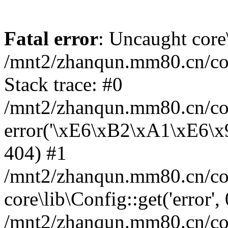
Fatal error
: Uncaught core
/mnt2/zhanqun.mm80.cn/co
Stack trace: #0
/mnt2/zhanqun.mm80.cn/cor
error('\xE6\xB2\xA1\xE6\
404) #1
/mnt2/zhanqun.mm80.cn/cor
core\lib\Config::get('error',
/mnt2/zhanqun.mm80.cn/co