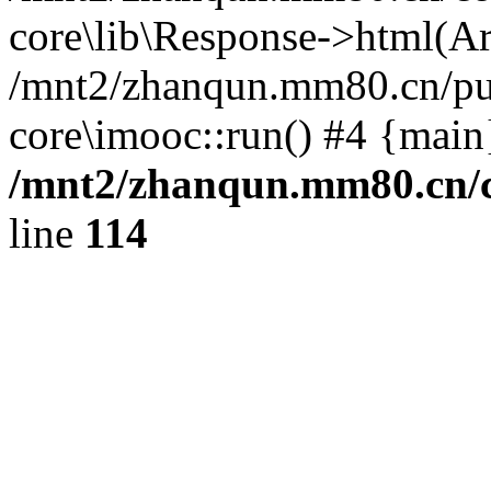
core\lib\Response->html(Arra
/mnt2/zhanqun.mm80.cn/pub
core\imooc::run() #4 {main
/mnt2/zhanqun.mm80.cn/
line
114